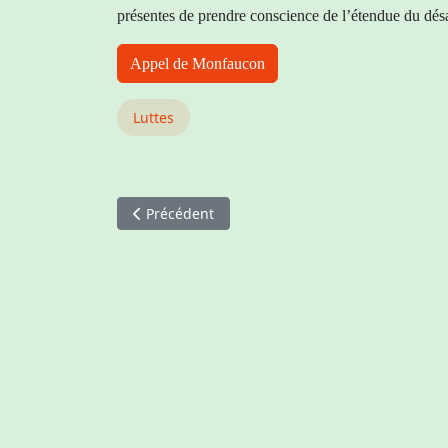
présentes de prendre conscience de l’étendue du désas
Appel de Monfaucon
Luttes
Article précédent : Marche des résistances
Précédent