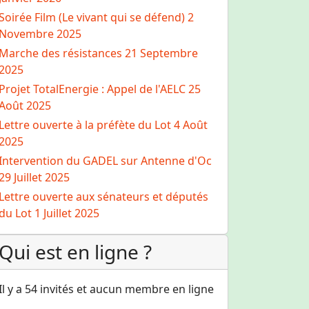
Soirée Film (Le vivant qui se défend)
2
Novembre 2025
Marche des résistances
21 Septembre
2025
Projet TotalEnergie : Appel de l'AELC
25
Août 2025
Lettre ouverte à la préfète du Lot
4 Août
2025
nvitation à une journée de mobilisation contre les EPR
Intervention du GADEL sur Antenne d'Oc
29 Juillet 2025
Lettre ouverte aux sénateurs et députés
du Lot
1 Juillet 2025
Qui est en ligne ?
Il y a 54 invités et aucun membre en ligne