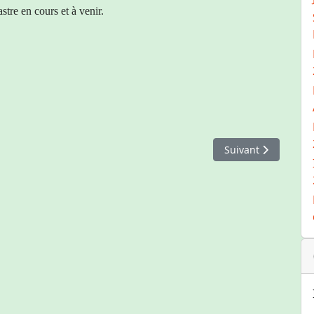
tre en cours et à venir.
Article suivant : I
Suivant